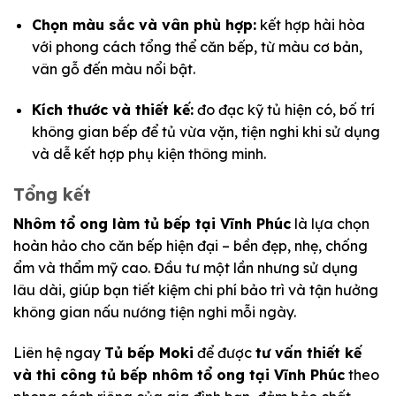
Chọn màu sắc và vân phù hợp:
kết hợp hài hòa
với phong cách tổng thể căn bếp, từ màu cơ bản,
vân gỗ đến màu nổi bật.
Kích thước và thiết kế:
đo đạc kỹ tủ hiện có, bố trí
không gian bếp để tủ vừa vặn, tiện nghi khi sử dụng
và dễ kết hợp phụ kiện thông minh.
Tổng kết
Nhôm tổ ong làm tủ bếp tại Vĩnh Phúc
là lựa chọn
hoàn hảo cho căn bếp hiện đại – bền đẹp, nhẹ, chống
ẩm và thẩm mỹ cao. Đầu tư một lần nhưng sử dụng
lâu dài, giúp bạn tiết kiệm chi phí bảo trì và tận hưởng
không gian nấu nướng tiện nghi mỗi ngày.
Liên hệ ngay
Tủ bếp Moki
để được
tư vấn thiết kế
và thi công tủ bếp nhôm tổ ong tại Vĩnh Phúc
theo