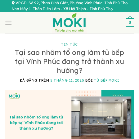
Chuyển
VPGD: Số 92, Phan Đình Giót, Phường Vĩnh Phúc, Tỉnh Phú Thọ
Nhà Máy 1: Thôn Diên Lâm - Xã Hội Thịnh - Tỉnh Phú Thọ
đến
nội
0
dung
TIN TỨC
Tại sao nhôm tổ ong làm tủ bếp
tại Vĩnh Phúc đang trở thành xu
hướng?
ĐÃ ĐĂNG TRÊN
5 THÁNG 11, 2025
BỞI
TỦ BẾP MOKI