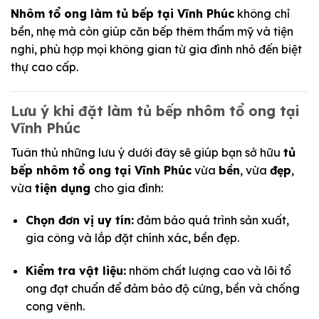
Nhôm tổ ong làm tủ bếp tại Vĩnh Phúc
không chỉ
bền, nhẹ mà còn giúp căn bếp thêm thẩm mỹ và tiện
nghi, phù hợp mọi không gian từ gia đình nhỏ đến biệt
thự cao cấp.
Lưu ý khi đặt làm tủ bếp nhôm tổ ong tại
Vĩnh Phúc
Tuân thủ những lưu ý dưới đây sẽ giúp bạn sở hữu
tủ
bếp nhôm tổ ong tại Vĩnh Phúc
vừa
bền
, vừa
đẹp
,
vừa
tiện dụng
cho gia đình:
Chọn đơn vị uy tín:
đảm bảo quá trình sản xuất,
gia công và lắp đặt chính xác, bền đẹp.
Kiểm tra vật liệu:
nhôm chất lượng cao và lõi tổ
ong đạt chuẩn để đảm bảo độ cứng, bền và chống
cong vênh.