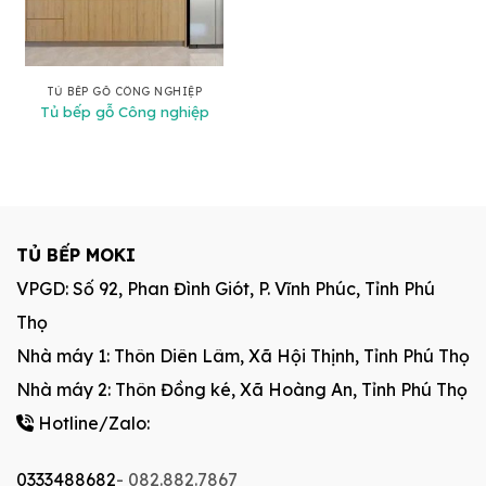
TỦ BẾP GỖ CÔNG NGHIỆP
Tủ bếp gỗ Công nghiệp
TỦ BẾP MOKI
VPGD: Số 92, Phan Đình Giót, P. Vĩnh Phúc, Tỉnh Phú
Thọ
Nhà máy 1: Thôn Diên Lâm, Xã Hội Thịnh, Tỉnh Phú Thọ
Nhà máy 2: Thôn Đồng ké, Xã Hoàng An, Tỉnh Phú Thọ
Hotline/Zalo:
0333488682
- 082.882.7867