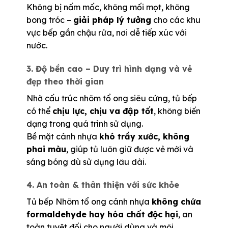
Không bị nấm mốc, không mối mọt, không
bong tróc –
giải pháp lý tưởng
cho các khu
vực bếp gần chậu rửa, nơi dễ tiếp xúc với
nước.
3. Độ bền cao – Duy trì hình dạng và vẻ
đẹp theo thời gian
Nhờ cấu trúc nhôm tổ ong siêu cứng, tủ bếp
có thể
chịu lực, chịu va đập tốt
, không biến
dạng trong quá trình sử dụng.
Bề mặt cánh nhựa
khó trầy xước, không
phai màu
, giúp tủ luôn giữ được vẻ mới và
sáng bóng dù sử dụng lâu dài.
4. An toàn & thân thiện với sức khỏe
Tủ bếp Nhôm tổ ong cánh nhựa
không chứa
formaldehyde hay hóa chất độc hại
, an
toàn tuyệt đối cho người dùng và môi