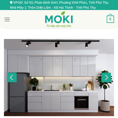
Chuyển
VPGD: Số 92, Phan Đình Giót, Phường Vĩnh Phúc, Tỉnh Phú Thọ
Nhà Máy 1: Thôn Diên Lâm - Xã Hội Thịnh - Tỉnh Phú Thọ
đến
nội
0
dung