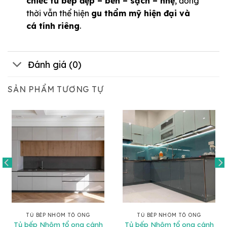
chiếc tủ bếp đẹp – bền – sạch – nhẹ
, đồng
thời vẫn thể hiện
gu thẩm mỹ hiện đại và
cá tính riêng
.
Đánh giá (0)
SẢN PHẨM TƯƠNG TỰ
TỦ BẾP NHÔM TỔ ONG
TỦ BẾP NHÔM TỔ ONG
Tủ bếp Nhôm tổ ong cánh
Tủ bếp Nhôm tổ ong cánh