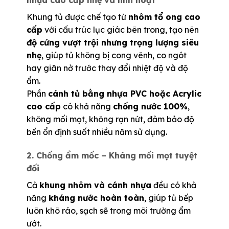
nhựa cao cấp nhẹ và linh hoạt
Khung tủ được chế tạo từ
nhôm tổ ong cao
cấp
với cấu trúc lục giác bên trong, tạo nên
độ cứng vượt trội nhưng trọng lượng siêu
nhẹ
, giúp tủ không bị cong vênh, co ngót
hay giãn nở trước thay đổi nhiệt độ và độ
ẩm.
Phần
cánh tủ bằng nhựa PVC hoặc Acrylic
cao cấp
có khả năng
chống nước 100%
,
không mối mọt, không rạn nứt, đảm bảo độ
bền ổn định suốt nhiều năm sử dụng.
2. Chống ẩm mốc – Kháng mối mọt tuyệt
đối
Cả
khung nhôm và cánh nhựa
đều có khả
năng
kháng nước hoàn toàn
, giúp tủ bếp
luôn khô ráo, sạch sẽ trong môi trường ẩm
ướt.