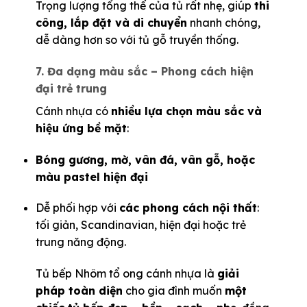
Trọng lượng tổng thể của tủ rất nhẹ, giúp
thi
công, lắp đặt và di chuyển
nhanh chóng,
dễ dàng hơn so với tủ gỗ truyền thống.
7. Đa dạng màu sắc – Phong cách hiện
đại trẻ trung
Cánh nhựa có
nhiều lựa chọn màu sắc và
hiệu ứng bề mặt
:
Bóng gương, mờ, vân đá, vân gỗ, hoặc
màu pastel hiện đại
Dễ phối hợp với
các phong cách nội thất
:
tối giản, Scandinavian, hiện đại hoặc trẻ
trung năng động.
Tủ bếp Nhôm tổ ong cánh nhựa là
giải
pháp toàn diện
cho gia đình muốn
một