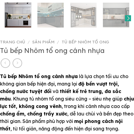
TRANG CHỦ
/
SẢN PHẨM
/
TỦ BẾP NHÔM TỔ ONG
Tủ bếp Nhôm tổ ong cánh nhựa
Tủ bếp Nhôm tổ ong cánh nhựa
là lựa chọn tối ưu cho
không gian bếp hiện đại, mang lại
độ bền vượt trội,
chống nước tuyệt đối
và
thiết kế trẻ trung, đa sắc
màu
. Khung tủ nhôm tổ ong siêu cứng – siêu nhẹ giúp
chịu
lực tốt, không cong vênh
, trong khi cánh nhựa cao cấp
chống ẩm, chống trầy xước
, dễ lau chùi và bền đẹp theo
thời gian. Sản phẩm phù hợp với
mọi phong cách nội
thất
, từ tối giản, năng động đến hiện đại sang trọng.