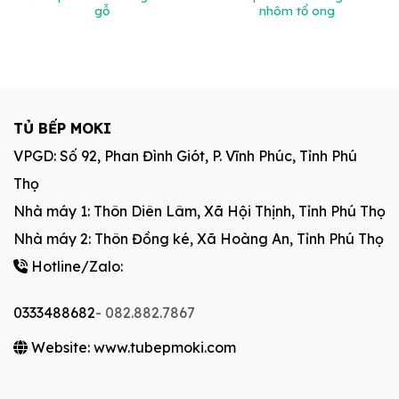
gỗ
nhôm tổ ong
TỦ BẾP MOKI
VPGD: Số 92, Phan Đình Giót, P. Vĩnh Phúc, Tỉnh Phú
Thọ
Nhà máy 1: Thôn Diên Lâm, Xã Hội Thịnh, Tỉnh Phú Thọ
Nhà máy 2: Thôn Đồng ké, Xã Hoàng An, Tỉnh Phú Thọ
Hotline/Zalo:
0333488682
- 082.882.7867
Website: www.tubepmoki.com