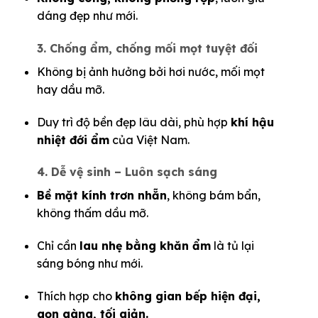
dáng đẹp như mới.
3. Chống ẩm, chống mối mọt tuyệt đối
Không bị ảnh hưởng bởi hơi nước, mối mọt
hay dầu mỡ.
Duy trì độ bền đẹp lâu dài, phù hợp
khí hậu
nhiệt đới ẩm
của Việt Nam.
4. Dễ vệ sinh – Luôn sạch sáng
Bề mặt kính trơn nhẵn
, không bám bẩn,
không thấm dầu mỡ.
Chỉ cần
lau nhẹ bằng khăn ẩm
là tủ lại
sáng bóng như mới.
Thích hợp cho
không gian bếp hiện đại,
gọn gàng, tối giản.