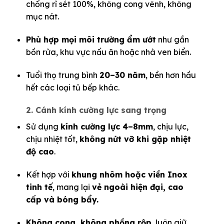
chống rỉ sét 100%, không cong vênh, không
mục nát.
Phù hợp mọi môi trường ẩm ướt
như gần
bồn rửa, khu vực nấu ăn hoặc nhà ven biển.
Tuổi thọ trung bình
20–30 năm
, bền hơn hầu
hết các loại tủ bếp khác.
2. Cánh kính cường lực sang trọng
Sử dụng
kính cường lực 4–8mm
, chịu lực,
chịu nhiệt tốt,
không nứt vỡ khi gặp nhiệt
độ cao
.
Kết hợp với
khung nhôm hoặc viền Inox
tinh tế
, mang lại
vẻ ngoài hiện đại, cao
cấp và bóng bẩy.
Không cong, không phồng rộp
, luôn giữ