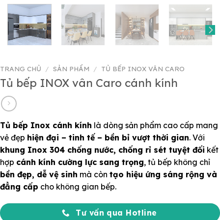
TRANG CHỦ
/
SẢN PHẨM
/
TỦ BẾP INOX VÂN CARO
Tủ bếp INOX vân Caro cánh kính
Tủ bếp Inox cánh kính
là dòng sản phẩm cao cấp mang
vẻ đẹp
hiện đại – tinh tế – bền bỉ vượt thời gian
. Với
khung Inox 304 chống nước, chống rỉ sét tuyệt đối
kết
hợp
cánh kính cường lực sang trọng
, tủ bếp không chỉ
bền đẹp, dễ vệ sinh
mà còn
tạo hiệu ứng sáng rộng và
đẳng cấp
cho không gian bếp.
Tư vấn qua Hotline