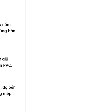
p nồm,
dùng bản
t
giữ
ơn PVC.
, độ bền
ng mép.