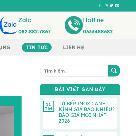
Zalo
Hotline
082.882.7867
0333488682
DỤNG
TIN TỨC
LIÊN HỆ
BÀI VIẾT GẦN ĐÂY
TỦ BẾP INOX CÁNH
11
Th4
KÍNH GIÁ BAO NHIÊU?
BÁO GIÁ MỚI NHẤT
2026