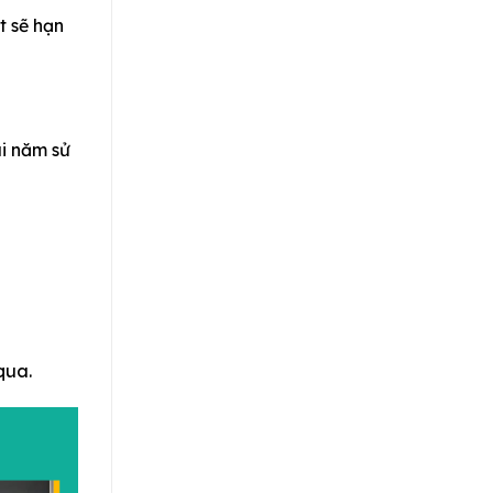
t sẽ hạn
i năm sử
qua.