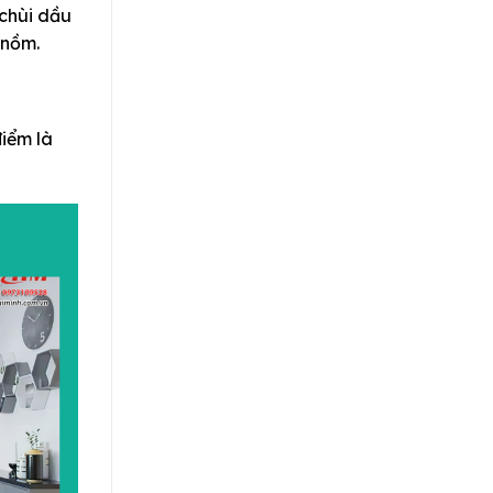
 chùi dầu
 nồm.
iểm là