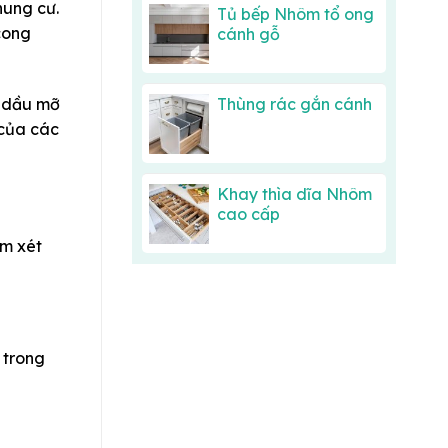
hung cư.
Tủ bếp Nhôm tổ ong
 cong
cánh gỗ
Thùng rác gắn cánh
, dầu mỡ
 của các
Khay thìa dĩa Nhôm
cao cấp
em xét
 trong