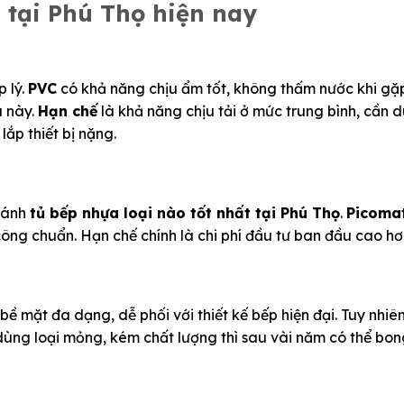
 tại Phú Thọ hiện nay
 lý.
PVC
có khả năng chịu ẩm tốt, không thấm nước khi gặ
u này.
Hạn chế
là khả năng chịu tải ở mức trung bình, cần 
ắp thiết bị nặng.
sánh
tủ bếp nhựa loại nào tốt nhất tại Phú Thọ
.
Picoma
 công chuẩn. Hạn chế chính là chi phí đầu tư ban đầu cao h
bề mặt đa dạng, dễ phối với thiết kế bếp hiện đại.
Tuy nhiên
dùng loại mỏng, kém chất lượng thì sau vài năm có thể bo