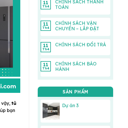
CHÍNH SÁCH THANH
11
Th4
TOÁN
CHÍNH SÁCH VẬN
11
Th4
CHUYỂN – LẮP ĐẶT
CHÍNH SÁCH ĐỔI TRẢ
11
Th4
CHÍNH SÁCH BẢO
11
Th4
HÀNH
SẢN PHẨM
ì vậy,
tủ
Dự án 3
iúp bạn