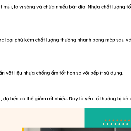
t mùi, lò vi sóng và chứa nhiều bát đĩa. Nhựa chất lượng tố
Các loại phủ kém chất lượng thường nhanh bong mép sau và
n vật liệu nhựa chống ẩm tốt hơn so với bếp ít sử dụng.
, độ bền có thể giảm rất nhiều. Đây là yếu tố thường bị bỏ 