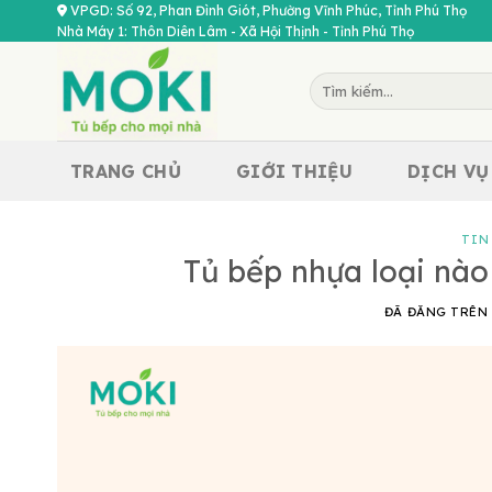
Chuyển
VPGD: Số 92, Phan Đình Giót, Phường Vĩnh Phúc, Tỉnh Phú Thọ
Nhà Máy 1: Thôn Diên Lâm - Xã Hội Thịnh - Tỉnh Phú Thọ
đến
nội
Tìm
dung
kiếm:
TRANG CHỦ
GIỚI THIỆU
DỊCH VỤ
TIN
Tủ bếp nhựa loại nào
ĐÃ ĐĂNG TRÊ