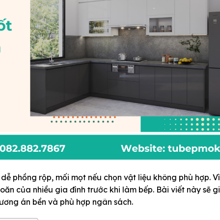
dễ phồng rộp, mối mọt nếu chọn vật liệu không phù hợp. V
oăn của nhiều gia đình trước khi làm bếp. Bài viết này sẽ g
ương án bền và phù hợp ngân sách.