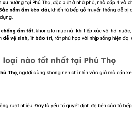
 xu hướng tại Phú Thọ, đặc biệt ở nhà phố, nhà cấp 4 và c
n Bắc nồm ẩm kéo dài
, khiến tủ bếp gỗ truyền thống dễ bị
 dụng.
 chống ẩm tốt
, không lo mục nát khi tiếp xúc với hơi nước
òn
dễ vệ sinh, ít bảo trì
, rất phù hợp với nhịp sống hiện đại
 loại nào tốt nhất tại Phú Thọ
Phú Thọ
, người dùng không nên chỉ nhìn vào giá mà cần x
ỗng ruột nhiều. Đây là yếu tố quyết định độ bền của tủ bếp