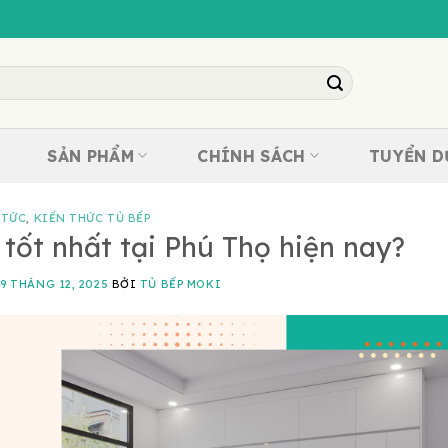
SẢN PHẨM
CHÍNH SÁCH
TUYỂN 
 TỨC
,
KIẾN THỨC TỦ BẾP
 tốt nhất tại Phú Thọ hiện nay?
N
9 THÁNG 12, 2025
BỞI
TỦ BẾP MOKI