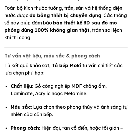
Toàn bộ kích thước tường, trần, sàn và hệ thống điện
nước được
đo bằng thiết bị chuyên dụng
. Các thông
số này giúp đảm bảo
bản thiết kế 3D sau đó mô
phỏng đúng 100% không gian thật
, tránh sai lệch
khi thi công.
Tư vấn vật liệu, màu sắc & phong cách
Từ kết quả khảo sát,
Tủ bếp Moki
tư vấn chi tiết các
lựa chọn phù hợp:
Chất liệu:
Gỗ công nghiệp MDF chống ẩm,
Laminate, Acrylic hoặc Melamine.
Màu sắc:
Lựa chọn theo phong thủy và ánh sáng tự
nhiên của căn bếp.
Phong cách:
Hiện đại, tân cổ điển, hoặc tối giản –