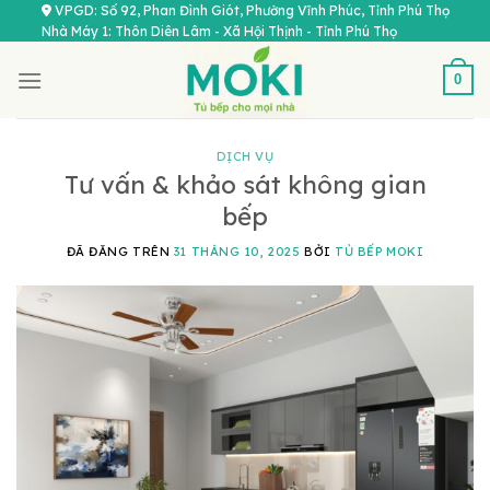
Chuyển
VPGD: Số 92, Phan Đình Giót, Phường Vĩnh Phúc, Tỉnh Phú Thọ
Nhà Máy 1: Thôn Diên Lâm - Xã Hội Thịnh - Tỉnh Phú Thọ
đến
nội
0
dung
DỊCH VỤ
Tư vấn & khảo sát không gian
bếp
ĐÃ ĐĂNG TRÊN
31 THÁNG 10, 2025
BỞI
TỦ BẾP MOKI