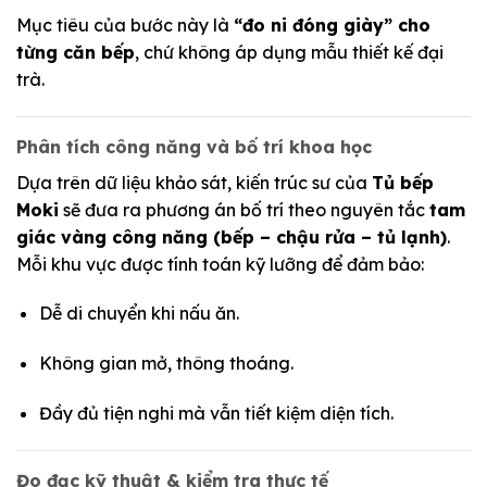
Mục tiêu của bước này là
“đo ni đóng giày” cho
từng căn bếp
, chứ không áp dụng mẫu thiết kế đại
trà.
Phân tích công năng và bố trí khoa học
Dựa trên dữ liệu khảo sát, kiến trúc sư của
Tủ bếp
Moki
sẽ đưa ra phương án bố trí theo nguyên tắc
tam
giác vàng công năng (bếp – chậu rửa – tủ lạnh)
.
Mỗi khu vực được tính toán kỹ lưỡng để đảm bảo:
Dễ di chuyển khi nấu ăn.
Không gian mở, thông thoáng.
Đầy đủ tiện nghi mà vẫn tiết kiệm diện tích.
Đo đạc kỹ thuật & kiểm tra thực tế