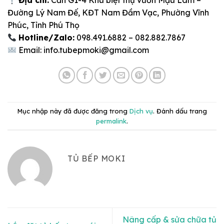
Địa chỉ:
Căn G1-4 Khu biệt thự vườn Mậu Lâm –
Đường Lý Nam Đế, KĐT Nam Đầm Vạc, Phường Vĩnh
Phúc, Tỉnh Phú Thọ
Hotline/Zalo:
098.491.6882 – 082.882.7867
Email: info.tubepmoki@gmail.com
Mục nhập này đã được đăng trong
Dịch vụ
. Đánh dấu trang
permalink
.
TỦ BẾP MOKI
Nâng cấp & sửa chữa tủ