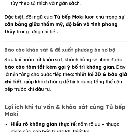
tùy theo sở thích và ngân sách.
Đặc biệt, đội ngũ của
Tủ bếp Moki
luôn chú trọng
sự
cân bằng giữa thẩm mỹ, độ bền và tính phong
thủy
trong từng chi tiết.
Báo cáo khảo sát & đề xuất phương án sơ bộ
Sau khi hoàn tất khảo sát, khách hàng sẽ nhận được
báo cáo tóm tắt kèm gợi ý bố trí không gian
. Đây
là nền tảng cho bước tiếp theo:
thiết kế 3D & báo giá
chi tiết
, giúp khách hàng dễ hình dung tổng thể căn
bếp trước khi đầu tư.
Lợi ích khi tư vấn & khảo sát cùng Tủ bếp
Moki
Hiểu rõ không gian thực tế:
nắm rõ ưu – nhược
điểm của căn bếp trước khi thiết kế.